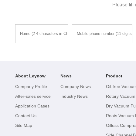
Please fill
About Leynow
News
Product
Company Profile
Company News
Oil-free Vacu
After-sales service
Industry News
Rotary Vacuu
Application Cases
Dry Vacuum P
Contact Us
Roots Vacuum
Site Map
Oilless Compre
Side Channel B