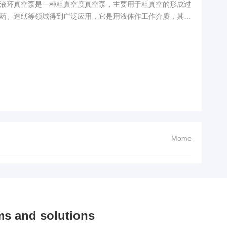
液环真空泵是一种粗真空度真空泵，主要用于粗真空的形成过
药、造纸等领域得到广泛应用，它是用液体作工作介质，其中
空泵，其他还可用油、硫酸及醋酸等作工作介质，不过一般用
、水环真空泵原理是什么液环真空泵可分为单作用液环真空泵
Mome
s and solutions