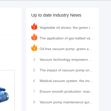
Up to date Industry News
1
Vegetable oil stoves: the green revolution in modern kitchens and the innovative application of LeyN
2
The application of gas ballast valves in rotary vane vacuum pumps and the leading practice of LeyNow
3
Oil-free vacuum pump: green and efficient, leading the new industrial trend
4
Vacuum technology empowers new trends in cultural tourism: high-cold zero-carbon residence cabin shi
5
The impact of vacuum pump on the performance of single-chamber packaging machine and how to maintain
6
Medical vacuum system: the invisible guardian of modern medical care
7
Ensure smooth production: master the key to vacuum pump maintenance and repair
8
Vacuum pump maintenance guide: fault analysis, maintenance tips, brand insights and service provider