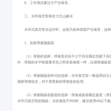
8、工作液流量过大产生噪音。
三、水环真空泵噪音大怎么解决
水环式真空泵在运作时，会因为各种原因产生噪音，这种
1、加装弹簧隔振器
（1）弹簧的选择：弹簧直径应不少于其在额定负载下高
外，弹簧的水平刚度要求至少和坚直钢度一样，以保障减振器
（2）弹簧隔振器样式的选择：水环真空泵一般选用自立
观察弹簧状态，对于需更换的弹簧提前处理。
（3）弹簧隔振器挠度的选择：弹簧减振器额定挠度（弹簧额
水环式真空泵的隔振；当转速低于650时，建议使用40以下