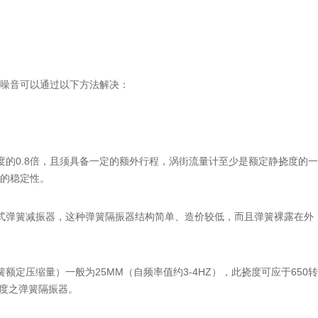
噪音可以通过以下方法解决：
度的0.8倍，且须具备一定的额外行程，涡街流量计至少是额定静挠度的
的稳定性。
式弹簧减振器，这种弹簧隔振器结构简单、造价较低，而且弹簧裸露在外
定压缩量）一般为25MM（自频率值约3-4HZ），此挠度可应于650
挠度之弹簧隔振器。