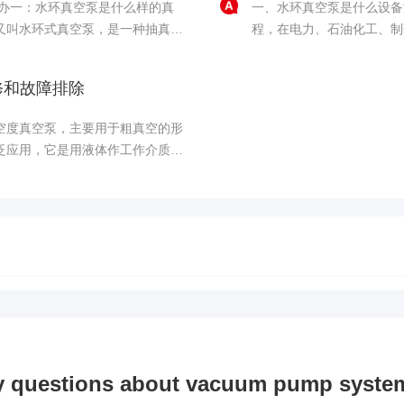
么办一：水环真空泵是什么样的真
一、水环真空泵是什么设备
又叫水环式真空泵，是一种抽真空
程，在电力、石油化工、制
较小这一特点，改进透明防腐水
用水作工作介质的叫水环真
，具有体积小、重量轻、外型美观
水作工作介质的比较多。二
修和故障排除
和双作用......
空度真空泵，主要用于粗真空的形
泛应用，它是用液体作工作介质，
硫酸及醋酸等作工作介质，不过一
大是怎么回事水环式真空泵是利用
y questions about vacuum pump system