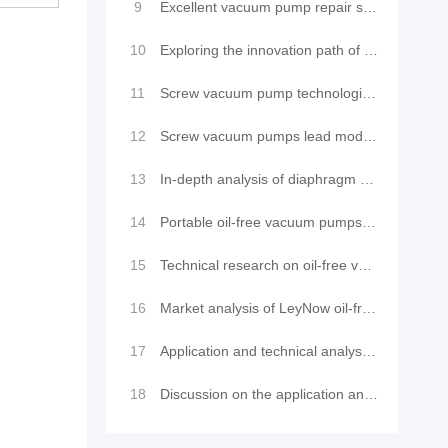
9
Excellent vacuum pump repair services to make your equipment look brand new
10
Exploring the innovation path of oil-free vacuum pumps: advantage analysis and industry applications
11
Screw vacuum pump technological innovation: efficient purging method leads a new trend in industrial
12
Screw vacuum pumps lead modern vacuum technology innovation: Application and comparison of LeyNow va
13
In-depth analysis of diaphragm pump vacuum pump technology: cutting-edge structure, precision princi
14
Portable oil-free vacuum pumps are widely used in scientific research and industry and their mainten
15
Technical research on oil-free vacuum pumps and their application advantages
16
Market analysis of LeyNow oil-free vacuum pumps in the application field of vacuum laminating machin
17
Application and technical analysis of oil-free vacuum pumps in vacuum laminating machine equipment
18
Discussion on the application and technology of LeyNow oil-free vacuum pump in environmental testing