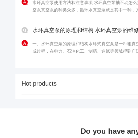
水环真空泵使用方法和注意事项 水环真空泵抽不动怎
空泵真空泵的种类众多，循环水真空泵就是其中一种，
泵，是在循环水多用真空泵的基础上，根据实验室面积
箱，防腐壳和不锈钢外壳多种型号，缩小体积改进而成
水环真空泵的原理和结构 水环真空泵的维
等特点。水......
一、水环真空泵的原理和结构水环式真空泵是一种粗真
成过程，在电力、石油化工、制药、造纸等领域得到广
其中用水作工作介质的叫水环真空泵，其他还可用油、
般用水作工作介质的比较多。二、水环式真空泵噪音很
水循环工......
Hot products
Do you have an