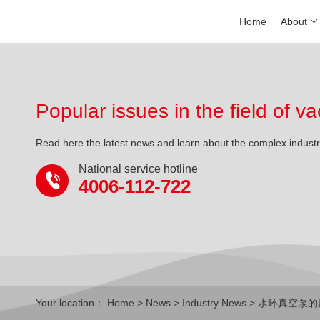
Home
About
Popular issues in the field of
Read here the latest news and learn about the complex indust
National service hotline
4006-112-722
Your location：
Home
>
News
>
Industry News
> 水环真空泵