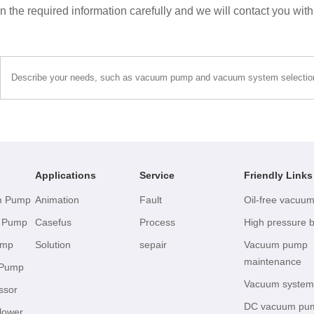
 in the required information carefully and we will contact you wit
Applications
Service
Friendly Links
um Pump
Animation
Fault
Oil-free vacuu
m Pump
Casefus
Process
High pressure 
ump
Solution
sepair
Vacuum pump
maintenance
 Pump
Vacuum syste
ssor
DC vacuum pu
lower