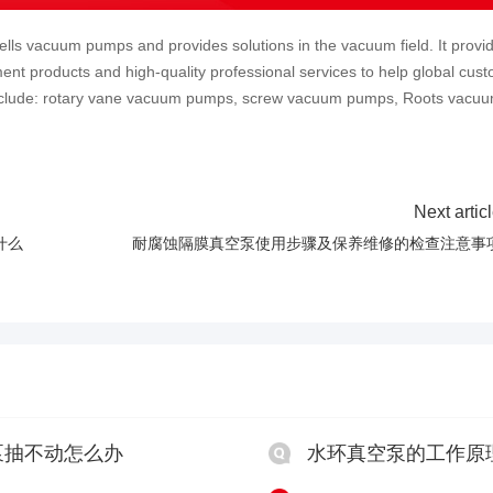
lls vacuum pumps and provides solutions in the vacuum field. It provi
ent products and high-quality professional services to help global cus
include: rotary vane vacuum pumps, screw vacuum pumps, Roots vacu
Next artic
什么
耐腐蚀隔膜真空泵使用步骤及保养维修的检查注意事
泵抽不动怎么办
水环真空泵的工作原