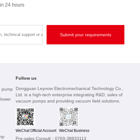
hin 24 hours
Follow us
Dongguan Leynow Electromechanical Technology Co.,
m pump
Ltd. is a high-tech enterprise integrating R&D, sales of
blower
vacuum pumps and providing vacuum field solutions.
m
WeChat Official Account
WeChat Business
mp
Pre-sales Consult：0769-38833113