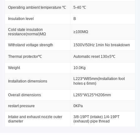
Operating ambient temperature ℃
5-40 ℃
Insulation level
B
Cold state insulation
≥100MΩ
resistance(normal)MΩ
Withstand voltage strength
1500V/50Hz 1min No breakdown
Thermal protector℃
Automatic reset 130±5℃
Weight
10.0Kg
L223*W85mm(Installation foot
Installation dimensions
holes￠6mm)
Overall dimensions
L265*W125*H206mm
restart pressure
0KPa
Intake and exhaust nozzle outer
3/8-19PT (intake) 1/4-19PT
diameter
(exhaust) pipe thread