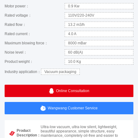
Motor power：
0.9 Kw
Rated voltage：
110V/220-240V
Rated flow：
13.2 m3/h
Rated current：
4.0 A
Maximum blowing force：
8000 mBar
Noise level：
60 dB(A)
Product weight：
10.0 Kg
Industry application：
Vacuum packaging
Online Consultation
Wangwang Customer Service
Ultra-low vacuum, ultra-low silent, lightweight,
Product
beautiful appearance, simple structure, easy
Description：
maintenance, completely oil-free and easier to