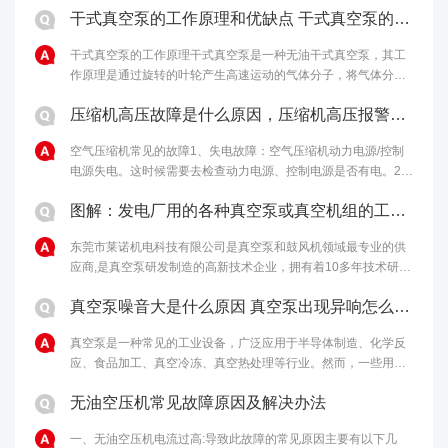
干式真空泵的工作原理和优缺点 干式真空泵的性能特点
干式真空泵的工作原理干式真空泵是一种无油干式真空泵，其工
作原理是通过旋转的叶轮产生高速运动的气体分子，将气体分子
从进气口吸入，然后通过离心力将气体分子排出泵体，从而达到
压缩机高压故障是什么原因，压缩机高压报警原因和解决办法
排气的目的。干式真空泵的优点包括......
空气压缩机常见的故障1、失电故障：空气压缩机动力电源/控制
电源失电。这时候需要去检查动力电源、控制电源是否有电。2、
马达温度过高：如果马达启动过于频繁、负载过重，马达冷却不
图解：发电厂用的各种真空泵或真空机组的工作原理
够充分，电机本身或轴承有问题......
东莞市莱诺机电科技有限公司是真空泵和鼓风机领域最专业的供
应商,是真空泵研发制造的高新技术企业，拥有着10多年技术研发
经验，为客户提供最完善的真空解决方案。欢迎来电：4006-
真空泵噪音大是什么原因 真空泵出现异响怎么处理
112-722。...
真空泵是一种常见的工业设备，广泛应用于半导体制造、化学反
应、食品加工、真空冷冻、真空热处理等行业。然而，一些用户
反映真空泵噪音大，甚至出现异响，影响生产和使用效果。本文
无油空压机常见故障原因及解决办法
将从噪音和异响两个方面探讨真空泵......
一、无油空压机电流过高:导致此故障的常见原因主要有以下几