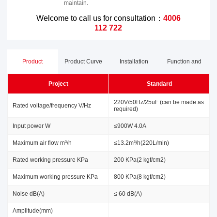
maintain.
Welcome to call us for consultation：
4006
112 722
Product
Product Curve
Installation
Function and
Project
Standard
Parameters
Dimensions
Advantages
220V/50Hz/25uF (can be made as
Rated voltage/frequency V/Hz
required)
Input power W
≤900W 4.0A
Maximum air flow m³/h
≤13.2m³/h(220L/min)
Rated working pressure KPa
200 KPa(2 kgf/cm2)
Maximum working pressure KPa
800 KPa(8 kgf/cm2)
Noise dB(A)
≤ 60 dB(A)
Amplitude(mm)