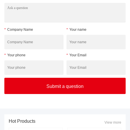
*
Company Name
*
Your name
*
Your phone
*
Your Email
Hot Products
View more