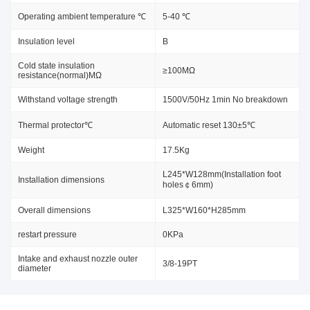
Operating ambient temperature ℃
5-40 ℃
Insulation level
B
Cold state insulation
≥100MΩ
resistance(normal)MΩ
Withstand voltage strength
1500V/50Hz 1min No breakdown
Thermal protector℃
Automatic reset 130±5℃
Weight
17.5Kg
L245*W128mm(Installation foot
Installation dimensions
holes￠6mm)
Overall dimensions
L325*W160*H285mm
restart pressure
0KPa
Intake and exhaust nozzle outer
3/8-19PT
diameter