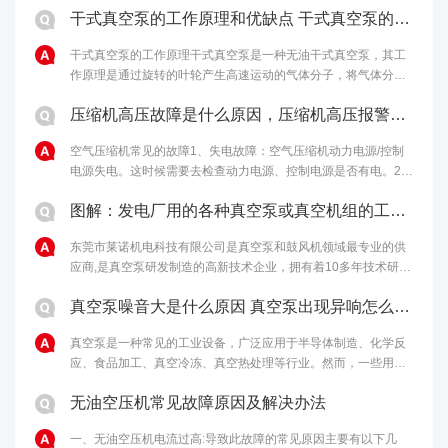
干式真空泵的工作原理和优缺点 干式真空泵的性能特点
干式真空泵的工作原理干式真空泵是一种无油干式真空泵，其工
作原理是通过旋转的叶轮产生高速运动的气体分子，将气体分子
从进气口吸入，然后通过离心力将气体分子排出泵体，从而达到
压缩机高压故障是什么原因，压缩机高压报警原因和解决办法
排气的目的。干式真空泵的优点包括......
空气压缩机常见的故障1、失电故障：空气压缩机动力电源/控制
电源失电。这时候需要去检查动力电源、控制电源是否有电。2、
马达温度过高：如果马达启动过于频繁、负载过重，马达冷却不
图解：发电厂用的各种真空泵或真空机组的工作原理
够充分，电机本身或轴承有问题......
东莞市莱诺机电科技有限公司是真空泵和鼓风机领域最专业的供
应商,是真空泵研发制造的高新技术企业，拥有着10多年技术研发
经验，为客户提供最完善的真空解决方案。欢迎来电：4006-
真空泵噪音大是什么原因 真空泵出现异响怎么处理
112-722。...
真空泵是一种常见的工业设备，广泛应用于半导体制造、化学反
应、食品加工、真空冷冻、真空热处理等行业。然而，一些用户
反映真空泵噪音大，甚至出现异响，影响生产和使用效果。本文
无油空压机常见故障原因及解决办法
将从噪音和异响两个方面探讨真空泵......
一、无油空压机电流过高:导致此故障的常见原因主要有以下几