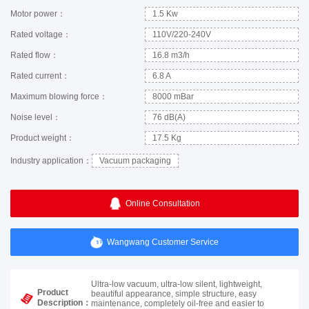
Motor power：
1.5 Kw
Rated voltage：
110V/220-240V
Rated flow：
16.8 m3/h
Rated current：
6.8 A
Maximum blowing force：
8000 mBar
Noise level：
76 dB(A)
Product weight：
17.5 Kg
Industry application：
Vacuum packaging
Online Consultation
Wangwang Customer Service
Ultra-low vacuum, ultra-low silent, lightweight,
Product
beautiful appearance, simple structure, easy
Description：
maintenance, completely oil-free and easier to