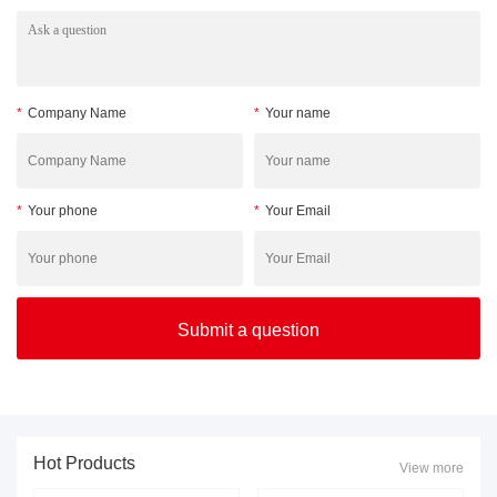
*
Company Name
*
Your name
*
Your phone
*
Your Email
Hot Products
View more