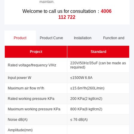
maintain.
Welcome to call us for consultation：
4006
112 722
Product
Product Curve
Installation
Function and
Project
Standard
Parameters
Dimensions
Advantages
220V/50Hz/35uF (can be made as
Rated voltage/frequency V/Hz
required)
Input power W
≤1500W 6.8A
Maximum air flow m³/h
≤15.6m³/h(260L/min)
Rated working pressure KPa
200 KPa(2 kgf/cm2)
Maximum working pressure KPa
800 KPa(8 kgf/cm2)
Noise dB(A)
≤ 76 dB(A)
Amplitude(mm)