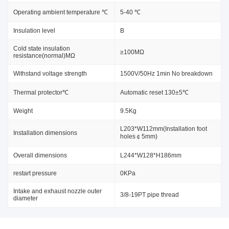
Operating ambient temperature ℃
5-40 ℃
Insulation level
B
Cold state insulation
≥100MΩ
resistance(normal)MΩ
Withstand voltage strength
1500V/50Hz 1min No breakdown
Thermal protector℃
Automatic reset 130±5℃
Weight
9.5Kg
L203*W112mm(Installation foot
Installation dimensions
holes￠5mm)
Overall dimensions
L244*W128*H186mm
restart pressure
0KPa
Intake and exhaust nozzle outer
3/8-19PT pipe thread
diameter