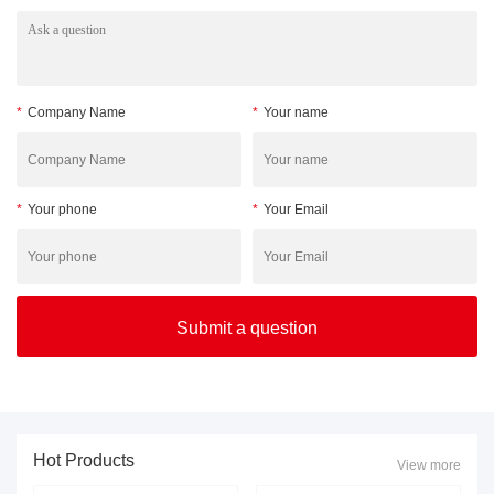
*
Company Name
*
Your name
*
Your phone
*
Your Email
Hot Products
View more