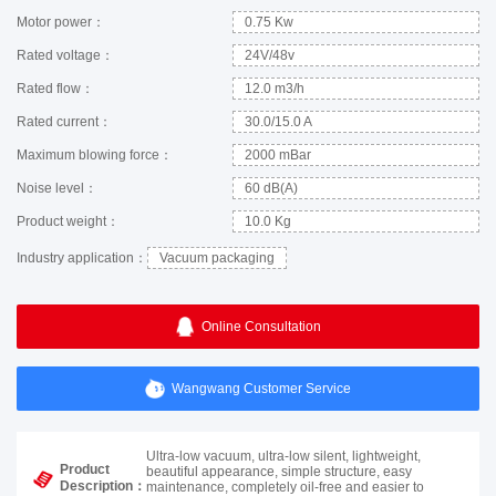
Motor power：
0.75 Kw
Rated voltage：
24V/48v
Rated flow：
12.0 m3/h
Rated current：
30.0/15.0 A
Maximum blowing force：
2000 mBar
Noise level：
60 dB(A)
Product weight：
10.0 Kg
Industry application：
Vacuum packaging
Online Consultation
Wangwang Customer Service
Ultra-low vacuum, ultra-low silent, lightweight,
Product
beautiful appearance, simple structure, easy
Description：
maintenance, completely oil-free and easier to