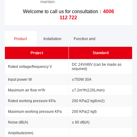
maintain.
Welcome to call us for consultation：
4006
112 722
Product
Installation
Function and
Project
Standard
Parameters
Dimensions
Advantages
DC 24V/48V (can be made as
Rated voltage/frequency V
required)
Input power W
≤750W 30A
Maximum air flow m³/h
≤7.2m³/h(120L/min)
Rated working pressure KPa
200 KPa(2 kgf/cm2)
Maximum working pressure KPa
200 KPa(2 kgf)
Noise dB(A)
≤ 60 dB(A)
Amplitude(mm)