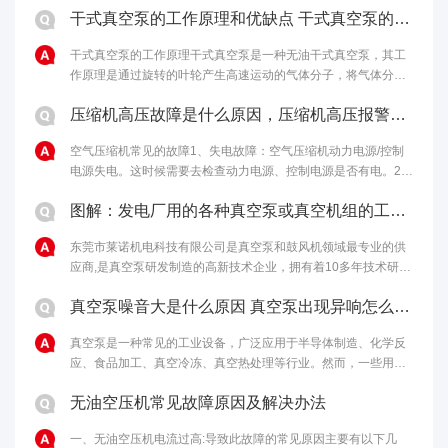
干式真空泵的工作原理和优缺点 干式真空泵的性能特点
干式真空泵的工作原理干式真空泵是一种无油干式真空泵，其工
作原理是通过旋转的叶轮产生高速运动的气体分子，将气体分子
从进气口吸入，然后通过离心力将气体分子排出泵体，从而达到
压缩机高压故障是什么原因，压缩机高压报警原因和解决办法
排气的目的。干式真空泵的优点包括......
空气压缩机常见的故障1、失电故障：空气压缩机动力电源/控制
电源失电。这时候需要去检查动力电源、控制电源是否有电。2、
马达温度过高：如果马达启动过于频繁、负载过重，马达冷却不
图解：发电厂用的各种真空泵或真空机组的工作原理
够充分，电机本身或轴承有问题......
东莞市莱诺机电科技有限公司是真空泵和鼓风机领域最专业的供
应商,是真空泵研发制造的高新技术企业，拥有着10多年技术研发
经验，为客户提供最完善的真空解决方案。欢迎来电：4006-
真空泵噪音大是什么原因 真空泵出现异响怎么处理
112-722。...
真空泵是一种常见的工业设备，广泛应用于半导体制造、化学反
应、食品加工、真空冷冻、真空热处理等行业。然而，一些用户
反映真空泵噪音大，甚至出现异响，影响生产和使用效果。本文
无油空压机常见故障原因及解决办法
将从噪音和异响两个方面探讨真空泵......
一、无油空压机电流过高:导致此故障的常见原因主要有以下几