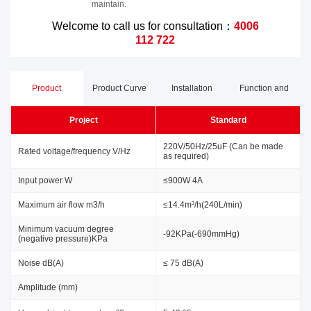
maintain.
Welcome to call us for consultation：
4006
112 722
Product
Product Curve
Installation
Function and
Project
Standard
Parameters
Dimensions
Advantages
220V/50Hz/25uF (Can be made
Rated voltage/frequency V/Hz
as required)
Input power W
≤900W 4A
Maximum air flow m3/h
≤14.4m³/h(240L/min)
Minimum vacuum degree
-92KPa(-690mmHg)
(negative pressure)KPa
Noise dB(A)
≤ 75 dB(A)
Amplitude (mm)