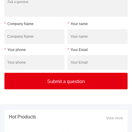
*
Company Name
*
Your name
*
Your phone
*
Your Email
Hot Products
View more