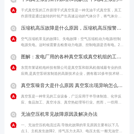
干式真空泵的工作原理干式真空泵是一种无油干式真空泵，其工
作原理是通过旋转的叶轮产生高速运动的气体分子，将气体分子
从进气口吸入，然后通过离心力将气体分子排出泵体，从而达到
压缩机高压故障是什么原因，压缩机高压报警原因和解决办法
排气的目的。干式真空泵的优点包括......
空气压缩机常见的故障1、失电故障：空气压缩机动力电源/控制
电源失电。这时候需要去检查动力电源、控制电源是否有电。2、
马达温度过高：如果马达启动过于频繁、负载过重，马达冷却不
图解：发电厂用的各种真空泵或真空机组的工作原理
够充分，电机本身或轴承有问题......
东莞市莱诺机电科技有限公司是真空泵和鼓风机领域最专业的供
应商,是真空泵研发制造的高新技术企业，拥有着10多年技术研发
经验，为客户提供最完善的真空解决方案。欢迎来电：4006-
真空泵噪音大是什么原因 真空泵出现异响怎么处理
112-722。...
真空泵是一种常见的工业设备，广泛应用于半导体制造、化学反
应、食品加工、真空冷冻、真空热处理等行业。然而，一些用户
反映真空泵噪音大，甚至出现异响，影响生产和使用效果。本文
无油空压机常见故障原因及解决办法
将从噪音和异响两个方面探讨真空泵......
一、无油空压机电流过高:导致此故障的常见原因主要有以下几
点:1、主机发生故障2、排气压力太高3、电压太低:一般无油空压