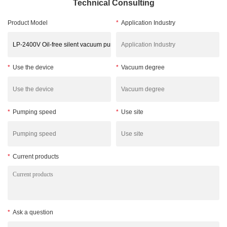
Technical Consulting
Product Model
*
Application Industry
*
Use the device
*
Vacuum degree
*
Pumping speed
*
Use site
*
Current products
*
Ask a question