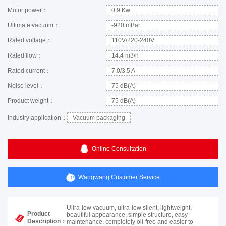
Motor power：
0.9 Kw
Ultimate vacuum：
-920 mBar
Rated voltage：
110V/220-240V
Rated flow：
14.4 m3/h
Rated current：
7.0/3.5 A
Noise level：
75 dB(A)
Product weight：
75 dB(A)
Industry application：
Vacuum packaging
Online Consultation
Wangwang Customer Service
Ultra-low vacuum, ultra-low silent, lightweight,
Product
beautiful appearance, simple structure, easy
Description：
maintenance, completely oil-free and easier to