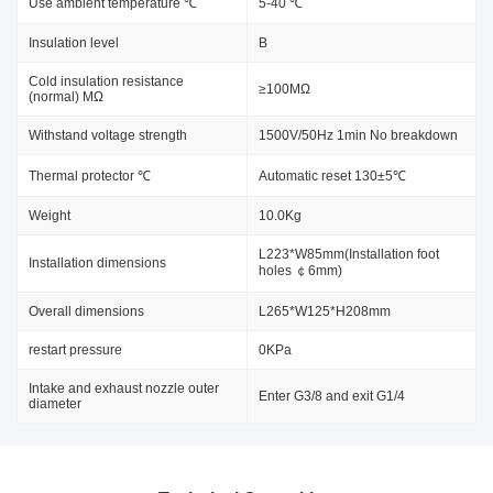
Use ambient temperature ℃
5-40 ℃
Insulation level
B
Cold insulation resistance
≥100MΩ
(normal) MΩ
Withstand voltage strength
1500V/50Hz 1min No breakdown
Thermal protector ℃
Automatic reset 130±5℃
Weight
10.0Kg
L223*W85mm(Installation foot
Installation dimensions
holes ￠6mm)
Overall dimensions
L265*W125*H208mm
restart pressure
0KPa
Intake and exhaust nozzle outer
Enter G3/8 and exit G1/4
diameter