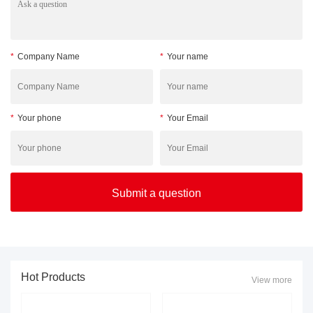
*
Company Name
*
Your name
*
Your phone
*
Your Email
Hot Products
View more