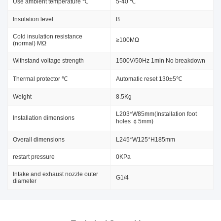
Use ambient temperature ℃
5-40 ℃
Insulation level
B
Cold insulation resistance
≥100MΩ
(normal) MΩ
Withstand voltage strength
1500V/50Hz 1min No breakdown
Thermal protector ℃
Automatic reset 130±5℃
Weight
8.5Kg
L203*W85mm(Installation foot
Installation dimensions
holes ￠5mm)
Overall dimensions
L245*W125*H185mm
restart pressure
0KPa
Intake and exhaust nozzle outer
G1/4
diameter