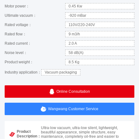
Motor power：
0.45 Kw
Ultimate vacuum：
-920 mBar
Rated voltage：
110V/220-240V
Rated flow：
9 m3/h
Rated current：
2.0 A
Noise level：
58 dB(A)
Product weight：
8.5 Kg
Industry application：
Vacuum packaging
Online Consultation
Wangwang Customer Service
Ultra-low vacuum, ultra-low silent, lightweight,
Product
beautiful appearance, simple structure, easy
Description：
maintenance, completely oil-free and easier to