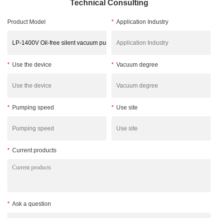
Technical Consulting
Product Model
*
Application Industry
*
Use the device
*
Vacuum degree
*
Pumping speed
*
Use site
*
Current products
*
Ask a question