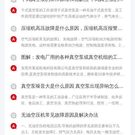
干式真空泵的工作原理干式真空泵是一种无油干式真空泵，其工
作原理是通过旋转的叶轮产生高速运动的气体分子，将气体分子
从进气口吸入，然后通过离心力将气体分子排出泵体，从而达到
压缩机高压故障是什么原因，压缩机高压报警原因和解决办法
排气的目的。干式真空泵的优点包括......
空气压缩机常见的故障1、失电故障：空气压缩机动力电源/控制
电源失电。这时候需要去检查动力电源、控制电源是否有电。2、
马达温度过高：如果马达启动过于频繁、负载过重，马达冷却不
图解：发电厂用的各种真空泵或真空机组的工作原理
够充分，电机本身或轴承有问题......
东莞市莱诺机电科技有限公司是真空泵和鼓风机领域最专业的供
应商,是真空泵研发制造的高新技术企业，拥有着10多年技术研发
经验，为客户提供最完善的真空解决方案。欢迎来电：4006-
真空泵噪音大是什么原因 真空泵出现异响怎么处理
112-722。...
真空泵是一种常见的工业设备，广泛应用于半导体制造、化学反
应、食品加工、真空冷冻、真空热处理等行业。然而，一些用户
反映真空泵噪音大，甚至出现异响，影响生产和使用效果。本文
无油空压机常见故障原因及解决办法
将从噪音和异响两个方面探讨真空泵......
一、无油空压机电流过高:导致此故障的常见原因主要有以下几
点:1、主机发生故障2、排气压力太高3、电压太低:一般无油空压