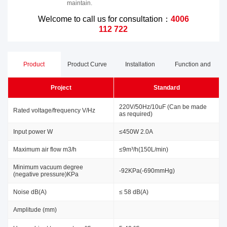
maintain.
Welcome to call us for consultation：
4006
112 722
Product
Product Curve
Installation
Function and
Project
Standard
Parameters
Dimensions
Advantages
220V/50Hz/10uF (Can be made
Rated voltage/frequency V/Hz
as required)
Input power W
≤450W 2.0A
Maximum air flow m3/h
≤9m³/h(150L/min)
Minimum vacuum degree
-92KPa(-690mmHg)
(negative pressure)KPa
Noise dB(A)
≤ 58 dB(A)
Amplitude (mm)